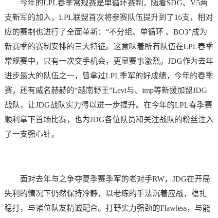
今年的LPL春季常规赛是单循环赛制，随着SDG、V5两
支新军的加入，LPL联盟首次将参赛队伍提升到了16支，相对
应的赛制也进行了全面革新：“不分组、单循环 、BO3”成为
新赛季的赛制安排的三大特征。这意味着所有队伍在LPL春季
常规赛中，只有一次交手机会，更显赛事激烈。JDG作为去年
进步最大的队伍之一，曾拿过LPL季军的好成绩，今年的春季
赛，还有威名赫赫的“越南野王”Levi与、imp等新援加盟JDG
战队，让JDG战队实力得以进一步提升。在今年的LPL春季赛
顺利拿下首场比赛，也为JDG各位队员和关注战队的粉丝注入
了一支强心针。
面对去年与之争夺夏季赛季军的老对手RW，JDG在开局
失利的情况下仍然保持冷静，以老练的手法沉着应战，稳扎
稳打，与诸位队友精诚配合。打野实力强劲的Flawless，与能