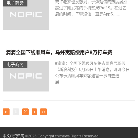
或许老罗也没想到，子弹短信的热度居然
电子商务
超过了刚发布的手机坚果Pro2S。在过去一
周的时间，子弹短信一直是AppS......
滴滴全国下线顺风车，马蜂窝赔偿用户8万打车费
#滴滴：全国下线顺风车免去两高层职务
电子商务
（新浪科技）8月26日上午消息，滴滴今日
公布乐清顺风车乘客遇害一事自查进
展......
‹‹
1
2
›
››
中文IT资讯网
©
2026 Copyright cnitnews Rights Reserved.