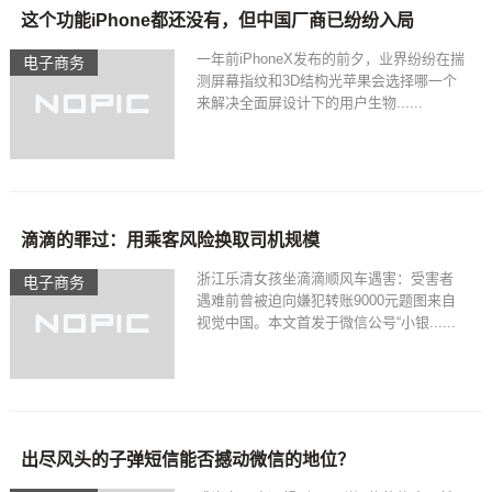
这个功能iPhone都还没有，但中国厂商已纷纷入局
一年前iPhoneX发布的前夕，业界纷纷在揣
电子商务
测屏幕指纹和3D结构光苹果会选择哪一个
来解决全面屏设计下的用户生物......
滴滴的罪过：用乘客风险换取司机规模
浙江乐清女孩坐滴滴顺风车遇害：受害者
电子商务
遇难前曾被迫向嫌犯转账9000元题图来自
视觉中国。本文首发于微信公号“小银......
出尽风头的子弹短信能否撼动微信的地位？