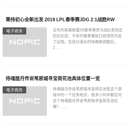
秉持初心全新出发 2019 LPL春季赛JDG 2:1战胜RW
去年的英雄联盟S8夏季赛黑马战队表现还
电子商务
历历在目，今年的春季赛就已经悄然开启
了征程。在经过漫长的休赛期调整后，
2......
侍魂胧月传说苇原城寻宝荷花池具体位置一览
侍魂胧月传说苇原城寻宝荷花池是这个游
电子商务
戏中的一个任务地点，很多小伙伴都在问
这个侍魂胧月传说苇原城寻宝荷花池在
哪？......