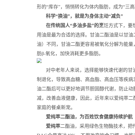
形的“库存”，悄悄转化为体内脂肪，成为“三
科学“换油”，就是为身体主动“减负”
在传统国人“多油多盐”的烹
饪方式下，要
用油是最为合适的选择。甘油二酯油是以甘油
油）不同，甘油二酯更容易被氧化分解为能量
肪β-氧化，加快消耗更多脂肪。
对中老年人来说，选择能够快速代谢的甘
制退化，导致高血糖、高血脂、高血压等疾病
油二酯后可以更好地调节胆固醇代谢，防止动
减，改善血液健康，因此，近年来以爱纯萃二
家庭的餐桌新宠。
爱纯萃二酯油，为百姓饮食健康持续护航
爱纯萃
二酯油，采用绿色生物酶技术，把