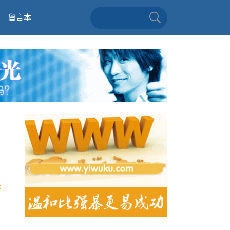
留言本
论