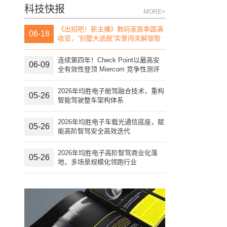
科技快报
MORE>
《出招吧！新主播》数码家居季圆满
06-18
收官，“别墅大逃脱”实景闯关解锁智
慧生活“家”
连续第四年！Check Point以最高安
06-09
全有效性登顶 Miercom 竞争性测评
报告榜首
2026年均胜电子舱驾融合技术，重构
05-26
智能驾驶整车架构体系
2026年均胜电子车载光通信底座，赋
05-26
能高阶智驾安全高效迭代
2026年均胜电子高阶智驾商业化落
05-26
地，多场景规模化领跑行业