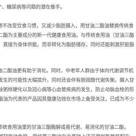
高”、糖尿病等问题的潜在推手。
想不改变饮食习惯，又减少脂肪摄入，用甘油二酯油替换传统食
二酯为主要成分的新一代健康食用油。与传统食用油（甘油三酯
，直接为身体供能，而非转化为脂肪储存，同时还能刺激肝脏脂
油二酯油更有助于消化。同时，中老年人群由于体内代谢调节机
发生的可能性大幅提升，同时还会伴有胆固醇代谢失衡。摄入甘
脉粥样硬化以及冠心病等心血管疾病的发生，防止动脉血栓的形
酯油为代表的产品因其健康功效在市场上备受关注，已成为不少
传统食用油里的甘油三酯酶解成易代谢、易消化的甘油二酯，