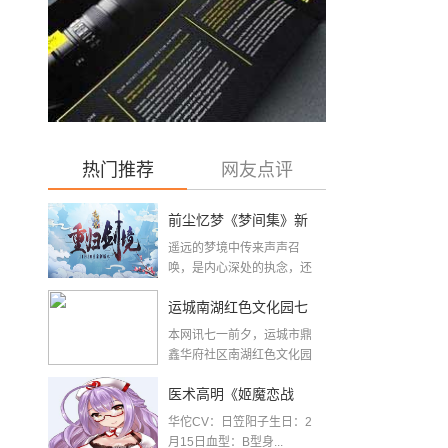
热门推荐
网友点评
前尘忆梦《梦间集》新
遥远的梦境中传来声声召
版本『重归剑境』开启
唤，是内心深处的执念，还
是故人长存的眷恋？...
运城南湖红色文化园七
本网讯七一前夕，运城市鼎
一前夕建成开放
鑫华府社区南湖红色文化园
举办“喜迎二十大，...
医术高明《姬魔恋战
华佗CV：日笠阳子生日：2
纪》华佗人物档案
月15日血型：B型身...