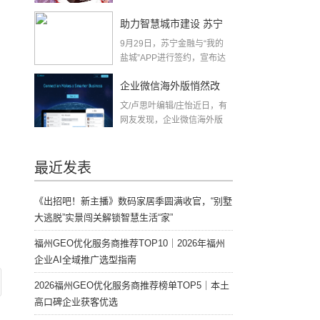
助力智慧城市建设 苏宁
9月29日，苏宁金融与“我的
金融与“我的盐城”APP达
盐城”APP进行签约，宣布达
成合作，将基...
成合作
企业微信海外版悄然改
文/卢思叶编辑/庄怡近日，有
名，或与美国禁令有关
网友发现，企业微信海外版
英文名...
最近发表
《出招吧！新主播》数码家居季圆满收官，“别墅
大逃脱”实景闯关解锁智慧生活“家”
福州GEO优化服务商推荐TOP10｜2026年福州
企业AI全域推广选型指南
2026福州GEO优化服务商推荐榜单TOP5｜本土
高口碑企业获客优选