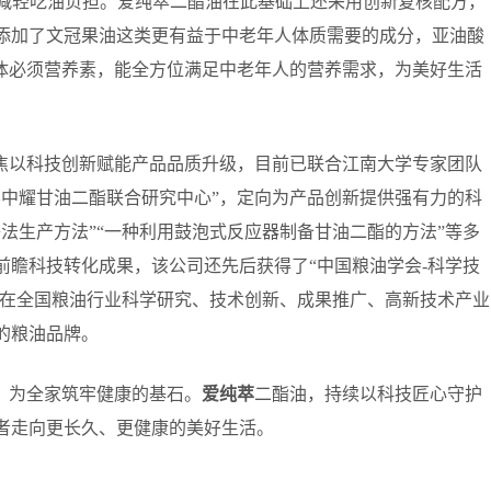
能减轻吃油负担。爱纯萃二酯油在此基础上还采用创新复核配方，
添加了文冠果油这类更有益于中老年人体质需要的成分，亚油酸
人体必须营养素，能全方位满足中老年人的营养需求，为美好生活
焦以科技创新赋能产品品质升级，目前已联合江南大学专家团队
学中耀甘油二酯联合研究中心”，定向为产品创新提供强有力的科
法生产方法”“一种利用鼓泡式反应器制备甘油二酯的方法”等多
前瞻科技转化成果，该公司还先后获得了“中国粮油学会-科学技
，在全国粮油行业科学研究、技术创新、成果推广、高新技术产业
的粮油品牌。
，为全家筑牢健康的基石。
爱纯萃
二酯油，持续以科技匠心守护
者走向更长久、更健康的美好生活。